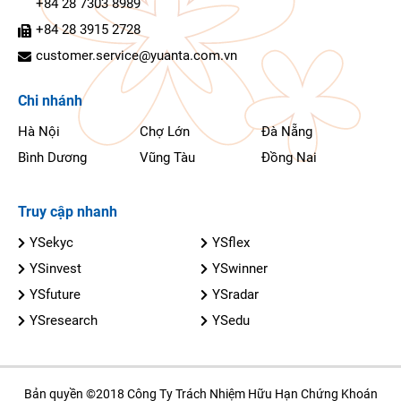
+84 28 7303 8989
+84 28 3915 2728
customer.service@yuanta.com.vn
Chi nhánh
Hà Nội
Chợ Lớn
Đà Nẵng
Bình Dương
Vũng Tàu
Đồng Nai
Truy cập nhanh
YSekyc
YSflex
YSinvest
YSwinner
YSfuture
YSradar
YSresearch
YSedu
Bản quyền ©2018 Công Ty Trách Nhiệm Hữu Hạn Chứng Khoán