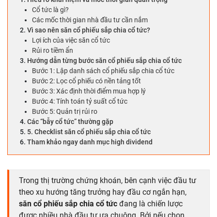
Cổ tức là gì?
Các mốc thời gian nhà đầu tư cần nắm
Vì sao nên săn cổ phiếu sắp chia cổ tức?
Lợi ích của việc săn cổ tức
Rủi ro tiềm ẩn
Hướng dẫn từng bước săn cổ phiếu sắp chia cổ tức
Bước 1: Lập danh sách cổ phiếu sắp chia cổ tức
Bước 2: Lọc cổ phiếu có nền tảng tốt
Bước 3: Xác định thời điểm mua hợp lý
Bước 4: Tính toán tỷ suất cổ tức
Bước 5: Quản trị rủi ro
Các “bẫy cổ tức” thường gặp
5. Checklist săn cổ phiếu sắp chia cổ tức
Tham khảo ngay danh mục high dividend
Trong thị trường chứng khoán, bên cạnh việc đầu tư
theo xu hướng tăng trưởng hay đầu cơ ngắn hạn,
săn cổ phiếu sắp chia cổ tức
đang là chiến lược
được nhiều nhà đầu tư ưa chuộng. Bởi nếu chọn