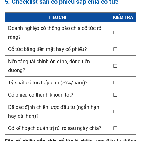
5. Checklist săn cổ phiếu sắp chia cổ tức
TIÊU CHÍ
KIỂM TRA
Doanh nghiệp có thông báo chia cổ tức rõ
☐
ràng?
Cổ tức bằng tiền mặt hay cổ phiếu?
☐
Nền tảng tài chính ổn định, dòng tiền
☐
dương?
Tỷ suất cổ tức hấp dẫn (≥5%/năm)?
☐
Cổ phiếu có thanh khoản tốt?
☐
Đã xác định chiến lược đầu tư (ngắn hạn
☐
hay dài hạn)?
Có kế hoạch quản trị rủi ro sau ngày chia?
☐