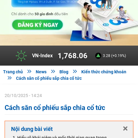
1,768.06
VN-Index
3.28 (+0.19%)



Trang chủ
News
Blog
Kiến thức chứng khoán

Cách săn cổ phiếu sắp chia cổ tức
20/10/2025 - 14:24
Cách săn cổ phiếu sắp chia cổ tức
Nội dung bài viết
Hiểu rõ khái niệm và mốc thời gian quan trọng