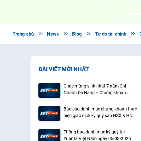
Trang chủ

News

Blog

Tự do tài chính

BÀI VIẾT MỚI NHẤT
Chúc mừng sinh nhật 7 năm Chi
Nhánh Đà Nẵng – Chứng khoán
Yuanta Việt Nam (08/08/2019 –
08/08/2026)
Báo cáo danh mục chứng khoán thực
hiện giao dịch ký quỹ sàn HSX & HNX
(07/2026)
Thông báo danh mục ký quỹ tại
Yuanta Việt Nam ngày 05-08-2026