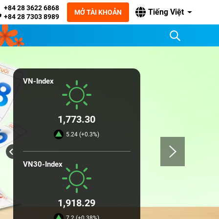
+84 28 3622 6868
Tiếng Việt
MỞ TÀI KHOẢN
+84 28 7303 8989
VN-Index
1,773.30
5.24 (+0.3%)
VN30-Index
1,918.29
7.2 (+0.38%)