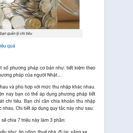
bạn quản lý chi tiêu
hiệu quả
ột số phương pháp cơ bản như: tiết kiệm theo
 phương pháp của người Nhật….
hau và phù hợp với mức thu nhập khác nhau.
iện nay bạn có thể áp dụng phương pháp tiết
t chi tiêu. Bạn chỉ cần chia khoản thu nhập
c nhau. Chi tiết áp dụng quy tắc này như sau:
 sẽ chia 7 triệu này làm 3 phần:
ếu như: ăn uống, thuê nhà, đi lại, xăng xe,..