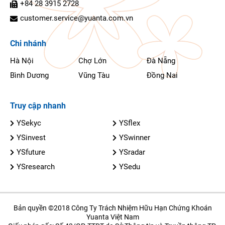
+84 28 3915 2728
customer.service@yuanta.com.vn
Chi nhánh
Hà Nội
Chợ Lớn
Đà Nẵng
Bình Dương
Vũng Tàu
Đồng Nai
Truy cập nhanh
YSekyc
YSflex
YSinvest
YSwinner
YSfuture
YSradar
YSresearch
YSedu
Bản quyền ©2018 Công Ty Trách Nhiệm Hữu Hạn Chứng Khoán
Yuanta Việt Nam