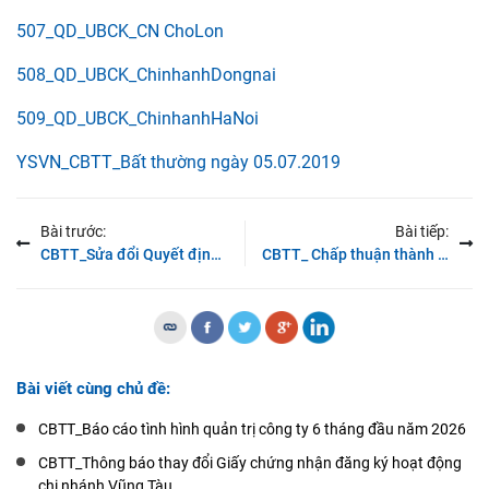
507_QD_UBCK_CN ChoLon
508_QD_UBCK_ChinhanhDongnai
509_QD_UBCK_ChinhanhHaNoi
YSVN_CBTT_Bất thường ngày 05.07.2019
Bài trước:
Bài tiếp:
CBTT_Sửa đổi Quyết định chấp thuận thành lập Chi nhánh Bình Dương
CBTT_ Chấp thuận thành lập và Hoạt động lưu ký chứng khoán cho CN Đà Nẵng
Bài viết cùng chủ đề:
CBTT_Báo cáo tình hình quản trị công ty 6 tháng đầu năm 2026
CBTT_Thông báo thay đổi Giấy chứng nhận đăng ký hoạt động
chi nhánh Vũng Tàu