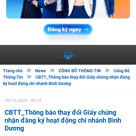



Trang chủ
News
CÔNG BỐ THÔNG TIN
Công Bố

Thông Tin
CBTT_Thông báo thay đổi Giấy chứng nhận đăng
ký hoạt động chi nhánh Bình Dương
10/10/2025 - 09:15
CBTT_Thông báo thay đổi Giấy chứng
nhận đăng ký hoạt động chi nhánh Bình
Dương