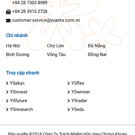
+84 28 7303 8989
+84 28 3915 2728
customer.service@yuanta.com.vn
Chi nhánh
Hà Nội
Chợ Lớn
Đà Nẵng
Bình Dương
Vũng Tàu
Đồng Nai
Truy cập nhanh
YSekyc
YSflex
YSinvest
YSwinner
YSfuture
YSradar
YSresearch
YSedu
Bản quyền ©2018 Công Ty Trách Nhiệm Hữu Hạn Chứng Khoán