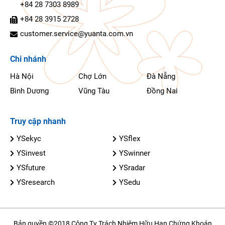
+84 28 7303 8989
+84 28 3915 2728
customer.service@yuanta.com.vn
Chi nhánh
Hà Nội
Chợ Lớn
Đà Nẵng
Bình Dương
Vũng Tàu
Đồng Nai
Truy cập nhanh
YSekyc
YSflex
YSinvest
YSwinner
YSfuture
YSradar
YSresearch
YSedu
Bản quyền ©2018 Công Ty Trách Nhiệm Hữu Hạn Chứng Khoán