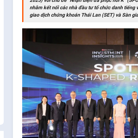
2025) với chủ đề “Nhận diện đà phục hồi K” (
nhằm kết nối các nhà đầu tư tổ chức danh tiếng 
giao dịch chứng khoán Thái Lan (SET) và Sàn gi