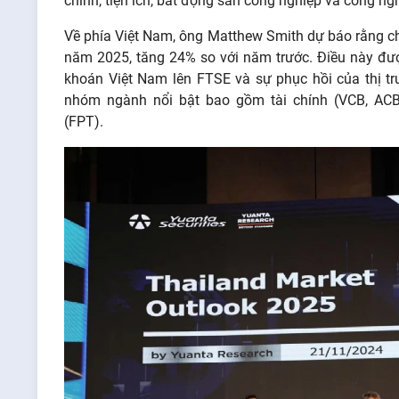
chính, tiện ích, bất động sản công nghiệp và công ngh
Về phía Việt Nam, ông Matthew Smith dự báo rằng ch
năm 2025, tăng 24% so với năm trước. Điều này đượ
khoán Việt Nam lên FTSE và sự phục hồi của thị t
nhóm ngành nổi bật bao gồm tài chính (VCB, ACB
(FPT).