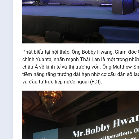
Phát biểu tại hội thảo
, Ông Bobby Hwang, Giám đốc C
chính Yuanta, nhấn
mạnh Thái Lan là một trong nhữn
châu Á về kinh tế và thị trường vốn. Ông Matthew S
tiềm năng tăng trưởng dài hạn nhờ cơ cấu dân số lao
và đầu tư trực tiếp nước ngoài (FDI).