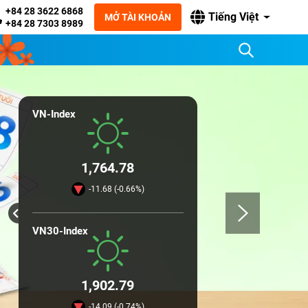
+84 28 3622 6868
Tiếng Việt
MỞ TÀI KHOẢN
+84 28 7303 8989
VN-Index
1,764.78
-11.68 (-0.66%)
VN30-Index
1,902.79
-14.09 (-0.74%)