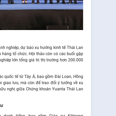
anh nghiệp, dự báo xu hướng kinh tế Thái Lan
 hàng tổ chức. Hội thảo còn có các buổi gặp
hiệp lớn tổng giá trị thị trường hơn 200.000
ác quốc tế từ Tây Á, bao gồm Đài Loan, Hồng
i giao lưu, mà còn để trao đổi ý tưởng về xu
h hữu nghị giữa Chứng khoán Yuanta Thái Lan
tư
ia danh tiếng, bao gồm
Giáo sư Kitipong