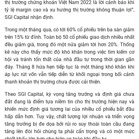
thị trường chứng khoán Việt Nam 2022 là lời cảnh báo khi
tỷ lệ margin cao và xu hướng thị trường không thuận lợi”,
SGI Capital nhận định.
Trong một tháng qua, có tới 60% cổ phiếu trên ba sàn giảm
trên 15% từ đỉnh. Toàn bộ 50 cổ phiếu giao dịch nhiều nhất
đều giảm giá, trong đó một nửa giảm tới hơn 20%. Thống
kê này cho thấy mức độ khó khăn trong việc tìm kiếm cơ
hội và tránh tổn thất của nhà đầu tư trong thời gian gần
đây. Tháng 8 hứa hẹn tiếp tục là một tháng khó khăn khi
áp lực rút vốn vẫn tiếp diễn từ khối ngoại trong bối cảnh
thanh khoản thị trường chưa được cải thiện.
Theo SGI Capital, kỳ vọng tăng trưởng và định giá chưa
đắt đang là điểm tựa niềm tin cho thị trường hiện nay và
khiến mức định giá tương lai của nhiều cổ phiếu bắt đầu
hấp dẫn hơn. Tuy vậy, chất lượng lợi nhuận và triển vọng
tăng trưởng bị đe dọa bởi rủi ro suy thoái toàn cầu đang
tăng lên đòi hỏi chúng ta phải cẩn trọng và có một mức
chiết khấu lớn hơn cho biên an toàn khi đầu tư.