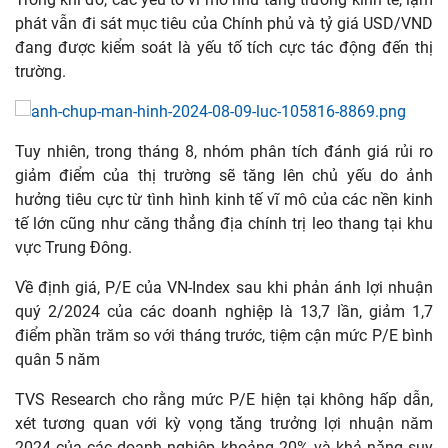
phát vẫn đi sát mục tiêu của Chính phủ và tỷ giá USD/VND
đang được kiểm soát là yếu tố tích cực tác động đến thị
trường.
Tuy nhiên, trong tháng 8, nhóm phân tích đánh giá rủi ro
giảm điểm của thị trường sẽ tăng lên chủ yếu do ảnh
hưởng tiêu cực từ tình hình kinh tế vĩ mô của các nền kinh
tế lớn cũng như căng thẳng địa chính trị leo thang tại khu
vực Trung Đông.
Về định giá, P/E của VN-Index sau khi phản ánh lợi nhuận
quý 2/2024 của các doanh nghiệp là 13,7 lần, giảm 1,7
điểm phần trăm so với tháng trước, tiệm cận mức P/E bình
quân 5 năm
TVS Research cho rằng mức P/E hiện tại không hấp dẫn,
xét tương quan với kỳ vọng tǎng trưởng lợi nhuận năm
2024 của các doanh nghiệp khoảng 20% và khả nǎng suy