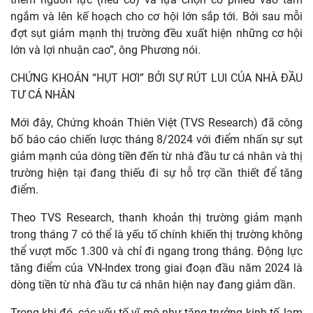
ngắm và lên kế hoạch cho cơ hội lớn sắp tới. Bởi sau mỗi
đợt sụt giảm mạnh thị trường đều xuất hiện những cơ hội
lớn và lợi nhuận cao”, ông Phương nói.
CHỨNG KHOÁN “HỤT HƠI” BỞI SỰ RÚT LUI CỦA NHÀ ĐẦU
TƯ CÁ NHÂN
Mới đây, Chứng khoán Thiên Việt (TVS Research) đã công
bố báo cáo chiến lược tháng 8/2024 với điểm nhấn sự sụt
giảm mạnh của dòng tiền đến từ nhà đầu tư cá nhân và thị
trường hiện tại đang thiếu đi sự hỗ trợ cần thiết để tăng
điểm.
Theo TVS Research, thanh khoản thị trường giảm mạnh
trong tháng 7 có thể là yếu tố chính khiến thị trường không
thể vượt mốc 1.300 và chỉ đi ngang trong tháng. Động lực
tăng điểm của VN-Index trong giai đoạn đầu năm 2024 là
dòng tiền từ nhà đầu tư cá nhân hiện nay đang giảm dần.
Trong khi đó, các yếu tố vĩ mô như tăng trưởng kinh tế, lạm