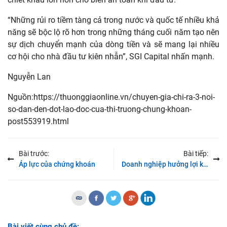
“Những rủi ro tiềm tàng cả trong nước và quốc tế nhiều khả
năng sẽ bộc lộ rõ hơn trong những tháng cuối năm tạo nên
sự dịch chuyển mạnh của dòng tiền và sẽ mang lại nhiều
cơ hội cho nhà đầu tư kiên nhẫn”, SGI Capital nhấn mạnh.
Nguyễn Lan
Nguồn:https://thuonggiaonline.vn/chuyen-gia-chi-ra-3-noi-
so-dan-den-dot-lao-doc-cua-thi-truong-chung-khoan-
post553919.html
Bài trước:
Bài tiếp:
Áp lực của chứng khoán
Doanh nghiệp hưởng lợi khi tỷ giá hạ nhiệt
Bài viết cùng chủ đề: