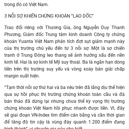
trong đó có Việt Nam.
3 NỖI SỢ KHIẾN CHỨNG KHOÁN “LAO DỐC”
Trao đổi riêng với Thương Gia, ông Nguyễn Duy Thanh
Phương, Giám đốc Trung tâm kinh doanh Công ty chứng
khoán Yuanta Việt Nam phân tích đợt sụt giảm mạnh này
của thị trường chủ yếu đến từ 3 nỗi sợ: Một là sợ chiến
tranh ở Trung Đông leo thang sẽ ảnh hưởng xấu đến nền
kinh tế. Hai là sợ kinh tế Mỹ suy thoái. Ba là ngắn hạn dòng
tiền trên thị trường suy yếu và vòng xoáy bán giải chấp
margin xuất hiện.
“Tạm thời nỗi sợ thứ hai và ba nêu trên đã lắng dịu thể hiện
qua sự hồi phục thị trường chứng khoán toàn cầu và đà
bán tháo đã dừng lại nhưng chưa thể kỳ vọng thị trường
chứng khoán Việt Nam hồi phục nhanh được liền. Vì, đây
sẽ giai đoạn VN-Index tìm điểm cân bằng và cần thời gian
để tăng độ tin cậy là vùng đáy quanh 1.200 điểm đang
hình thành”, vị chuyên gia này cho biết.