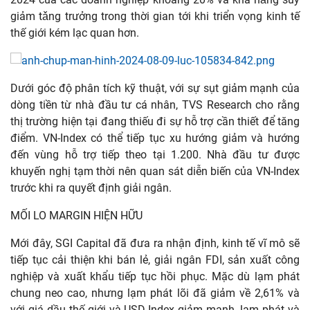
giảm tǎng trưởng trong thời gian tới khi triển vọng kinh tế
thế giới kém lạc quan hơn.
Dưới góc độ phân tích kỹ thuật, với sự sụt giảm mạnh của
dòng tiền từ nhà đầu tư cá nhân, TVS Research cho rằng
thị trường hiện tại đang thiếu đi sự hỗ trợ cần thiết để tăng
điểm. VN-Index có thể tiếp tục xu hướng giảm và hướng
đến vùng hỗ trợ tiếp theo tại 1.200. Nhà đầu tư được
khuyến nghị tạm thời nên quan sát diễn biến của VN-Index
trước khi ra quyết định giải ngân.
MỐI LO MARGIN HIỆN HỮU
Mới đây, SGI Capital đã đưa ra nhận định, kinh tế vĩ mô sẽ
tiếp tục cải thiện khi bán lẻ, giải ngân FDI, sản xuất công
nghiệp và xuất khẩu tiếp tục hồi phục. Mặc dù lạm phát
chung neo cao, nhưng lạm phát lõi đã giảm về 2,61% và
với giá dầu thế giới và USD-Index giảm mạnh, lạm phát và