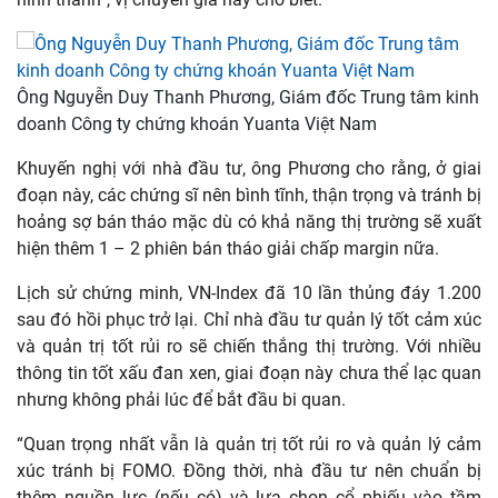
Ông Nguyễn Duy Thanh Phương, Giám đốc Trung tâm kinh
doanh Công ty chứng khoán Yuanta Việt Nam
Khuyến nghị với nhà đầu tư, ông Phương cho rằng, ở giai
đoạn này, các chứng sĩ nên bình tĩnh, thận trọng và tránh bị
hoảng sợ bán tháo mặc dù có khả năng thị trường sẽ xuất
hiện thêm 1 – 2 phiên bán tháo giải chấp margin nữa.
Lịch sử chứng minh, VN-Index đã 10 lần thủng đáy 1.200
sau đó hồi phục trở lại. Chỉ nhà đầu tư quản lý tốt cảm xúc
và quản trị tốt rủi ro sẽ chiến thắng thị trường. Với nhiều
thông tin tốt xấu đan xen, giai đoạn này chưa thể lạc quan
nhưng không phải lúc để bắt đầu bi quan.
“Quan trọng nhất vẫn là quản trị tốt rủi ro và quản lý cảm
xúc tránh bị FOMO. Đồng thời, nhà đầu tư nên chuẩn bị
thêm nguồn lực (nếu có) và lựa chọn cổ phiếu vào tầm