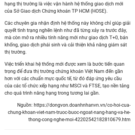
hạng thị trường là việc vận hành hệ thống giao dịch mới
của Sở Giao dịch Chứng khoán TP HCM (HOSE).
Các chuyên gia nhận định hệ thống này không chỉ giúp giải
quyết tình trạng nghẽn lệnh như đã từng xảy ra trước đây,
mà còn mở ra nhiều tính năng mới như giao dịch T+0, bán
khống, giao dịch phái sinh và cải thiện khả năng giám sát
thị trường.
Việc triển khai hệ thống mới được xem là bước tiến quan
trọng để đưa thị trường chứng khoán Việt Nam đến gần
hơn với các chuẩn mực quốc tế, từ đó đáp ứng yêu cầu
của các tổ chức xếp hạng như MSCI và FTSE, tạo nền tảng
cho quá trình nâng hạng trong tương lai gần.
Nguồn: https://dongvon.doanhnhanvn.vn/co-hoi-cua-
chung-khoan-viet-nam-truoc-buoc-ngoat-nang-hang-va-he-
thong-cong-nghe-moi-42202542182810679.htm