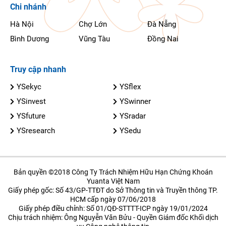
Chi nhánh
Hà Nội
Chợ Lớn
Đà Nẵng
Bình Dương
Vũng Tàu
Đồng Nai
Truy cập nhanh
YSekyc
YSflex
YSinvest
YSwinner
YSfuture
YSradar
YSresearch
YSedu
Bản quyền ©2018 Công Ty Trách Nhiệm Hữu Hạn Chứng Khoán
Yuanta Việt Nam
Giấy phép gốc: Số 43/GP-TTĐT do Sở Thông tin và Truyền thông TP.
HCM cấp ngày 07/06/2018
Giấy phép điều chỉnh: Số 01/QĐ-STTTT-ICP ngày 19/01/2024
Chịu trách nhiệm: Ông Nguyễn Văn Bửu - Quyền Giám đốc Khối dịch