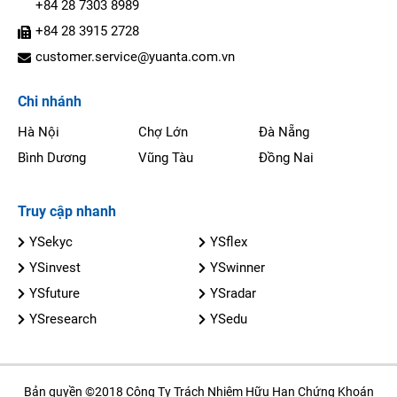
+84 28 7303 8989
+84 28 3915 2728
customer.service@yuanta.com.vn
Chi nhánh
Hà Nội
Chợ Lớn
Đà Nẵng
Bình Dương
Vũng Tàu
Đồng Nai
Truy cập nhanh
YSekyc
YSflex
YSinvest
YSwinner
YSfuture
YSradar
YSresearch
YSedu
Bản quyền ©2018 Công Ty Trách Nhiệm Hữu Hạn Chứng Khoán