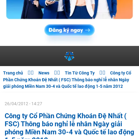



Trang chủ
News
Tin Từ Công Ty
Công ty Cổ
Phần Chứng Khoán Đệ Nhất ( FSC) Thông báo nghỉ lễ nhân Ngày
giải phóng Miền Nam 30-4 và Quốc tế lao động 1-5 năm 2012
26/04/2012 - 14:27
Công ty Cổ Phần Chứng Khoán Đệ Nhất (
FSC) Thông báo nghỉ lễ nhân Ngày giải
phóng Miền Nam 30-4 và Quốc tế lao động