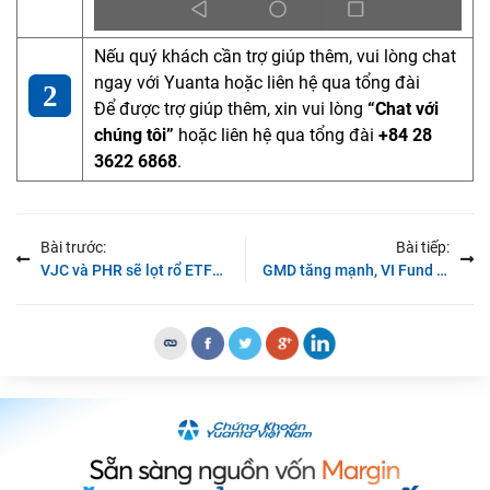
Nếu quý khách cần trợ giúp thêm, vui lòng chat
ngay với Yuanta hoặc liên hệ qua tổng đài
Để được trợ giúp thêm, xin vui lòng
“Chat với
chúng tôi”
hoặc liên hệ qua tổng đài
+84 28
3622 6868
.
Bài trước:
Bài tiếp:
VJC và PHR sẽ lọt rổ ETFs trong kỳ cơ cấu danh mục tháng 9/2019?
GMD tăng mạnh, VI Fund II đăng ký bán toàn bộ 58 triệu cổ phiếu