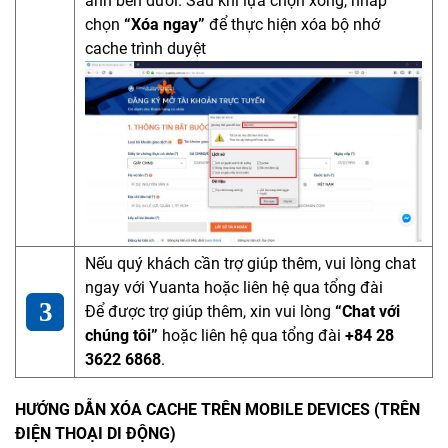
ảnh bên dưới. Sau khi lựa chọn xong, nhấp
chọn
“Xóa ngay”
để thực hiện xóa bộ nhớ
cache trình duyệt
Nếu quý khách cần trợ giúp thêm, vui lòng chat
ngay với Yuanta hoặc liên hệ qua tổng đài
Để được trợ giúp thêm, xin vui lòng
“Chat với
chúng tôi”
hoặc liên hệ qua tổng đài
+84 28
3622 6868
.
HƯỚNG DẪN XÓA CACHE TRÊN MOBILE DEVICES (TRÊN
ĐIỆN THOẠI DI ĐỘNG)