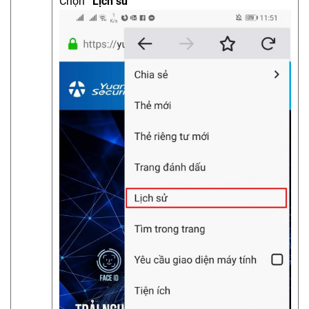
Chọn
“Lịch sử”