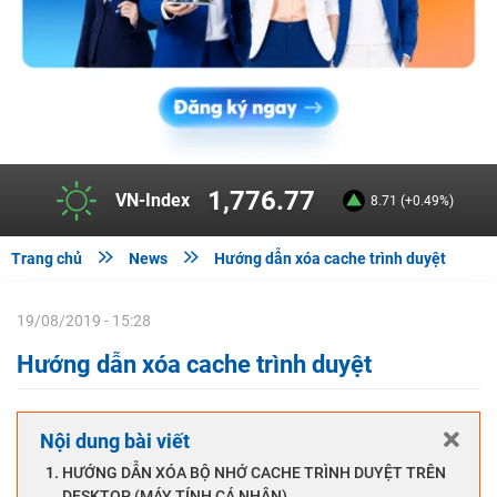
287.68
HNX-Index
-5.76 (-1.96%)


Trang chủ
News
Hướng dẫn xóa cache trình duyệt
19/08/2019 - 15:28
Hướng dẫn xóa cache trình duyệt
Nội dung bài viết
HƯỚNG DẪN XÓA BỘ NHỚ CACHE TRÌNH DUYỆT TRÊN
DESKTOP (MÁY TÍNH CÁ NHÂN)