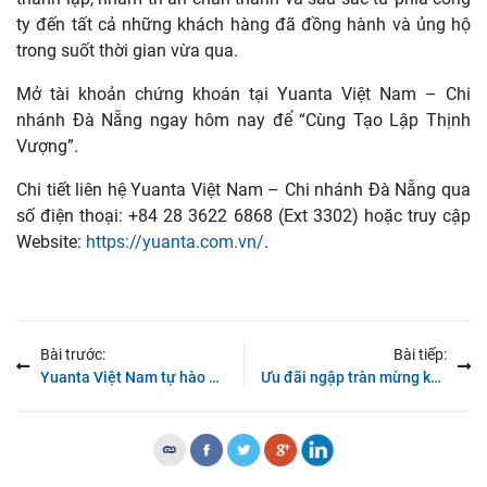
ty đến tất cả những khách hàng đã đồng hành và ủng hộ
trong suốt thời gian vừa qua.
Mở tài khoản chứng khoán tại Yuanta Việt Nam – Chi
nhánh Đà Nẵng ngay hôm nay để “Cùng Tạo Lập Thịnh
Vượng”.
Chi tiết liên hệ Yuanta Việt Nam – Chi nhánh Đà Nẵng qua
số điện thoại: +84 28 3622 6868 (Ext 3302) hoặc truy cập
Website:
https://yuanta.com.vn/
.
Bài trước:
Bài tiếp:
Yuanta Việt Nam tự hào được vinh danh “Nơi làm việc tốt nhất Châu Á 2023” do HR Asia bình chọn
Ưu đãi ngập tràn mừng kỷ niệm 13 năm ngày thành lập Yuanta Việt Nam Chi nhánh Hà Nội – 09/08/2023