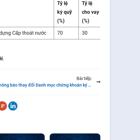
Tỷ lệ
Tỷ lệ
ký quỹ
cho vay
(%)
(%)
 dựng Cấp thoát nước
70
30
i.
Bài tiếp:
Thông báo thay đổi Danh mục chứng khoán ký quỹ tại FSC ngày 03/09/2015