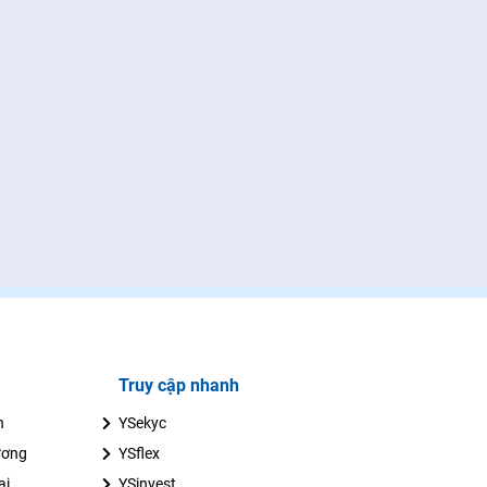
Truy cập nhanh
n
YSekyc
ương
YSflex
ai
YSinvest