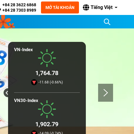
+84 28 3622 6868
Tiếng Việt
MỞ TÀI KHOẢN
+84 28 7303 8989
VN-Index
1,764.78
-11.68 (-0.66%)
VN30-Index
1,902.79
-14.09 (-0.74%)