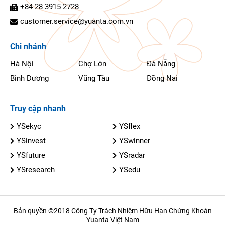
+84 28 3915 2728
customer.service@yuanta.com.vn
Chi nhánh
Hà Nội
Chợ Lớn
Đà Nẵng
Bình Dương
Vũng Tàu
Đồng Nai
Truy cập nhanh
YSekyc
YSflex
YSinvest
YSwinner
YSfuture
YSradar
YSresearch
YSedu
Bản quyền ©2018 Công Ty Trách Nhiệm Hữu Hạn Chứng Khoán
Yuanta Việt Nam