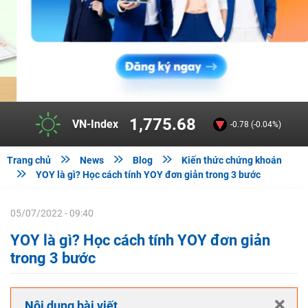
293.73
HNX-Index
0.14 (+0.05%)



Trang chủ
News
Blog
Kiến thức chứng khoán

YOY là gì? Học cách tính YOY đơn giản trong 3 bước
05/07/2022 - 09:40
YOY là gì? Học cách tính YOY đơn giản
trong 3 bước
Nội dung bài viết