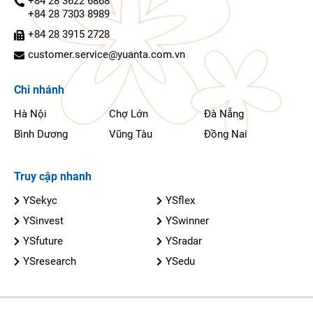
+84 28 3622 6868
+84 28 7303 8989
+84 28 3915 2728
customer.service@yuanta.com.vn
Chi nhánh
Hà Nội
Chợ Lớn
Đà Nẵng
Bình Dương
Vũng Tàu
Đồng Nai
Truy cập nhanh
YSekyc
YSflex
YSinvest
YSwinner
YSfuture
YSradar
YSresearch
YSedu