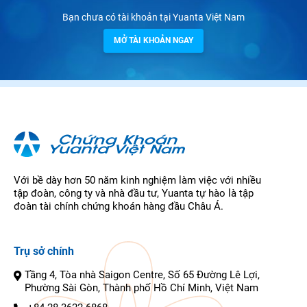
Bạn chưa có tài khoản tại Yuanta Việt Nam
MỞ TÀI KHOẢN NGAY
Với bề dày hơn 50 năm kinh nghiệm làm việc với nhiều
tập đoàn, công ty và nhà đầu tư, Yuanta tự hào là tập
đoàn tài chính chứng khoán hàng đầu Châu Á.
Trụ sở chính
Tầng 4, Tòa nhà Saigon Centre, Số 65 Đường Lê Lợi,
Phường Sài Gòn, Thành phố Hồ Chí Minh, Việt Nam