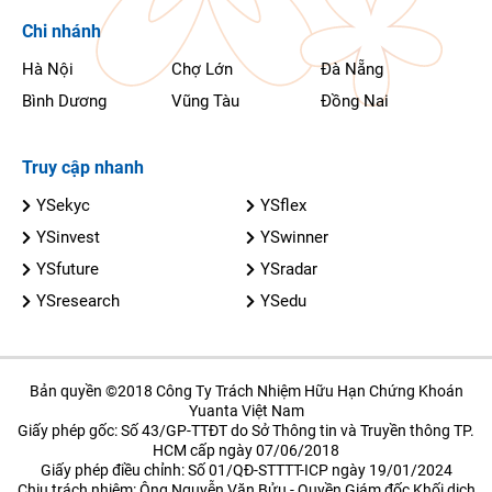
Chi nhánh
Hà Nội
Chợ Lớn
Đà Nẵng
Bình Dương
Vũng Tàu
Đồng Nai
Truy cập nhanh
YSekyc
YSflex
YSinvest
YSwinner
YSfuture
YSradar
YSresearch
YSedu
Bản quyền ©2018 Công Ty Trách Nhiệm Hữu Hạn Chứng Khoán
Yuanta Việt Nam
Giấy phép gốc: Số 43/GP-TTĐT do Sở Thông tin và Truyền thông TP.
HCM cấp ngày 07/06/2018
Giấy phép điều chỉnh: Số 01/QĐ-STTTT-ICP ngày 19/01/2024
Chịu trách nhiệm: Ông Nguyễn Văn Bửu - Quyền Giám đốc Khối dịch