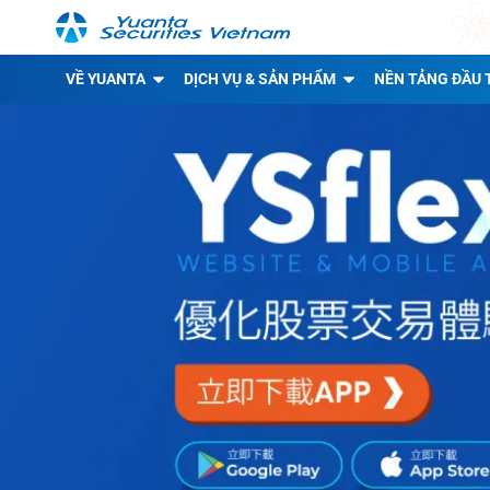
VỀ YUANTA
DỊCH VỤ & SẢN PHẨM
NỀN TẢNG ĐẦU 