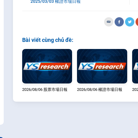
2025/03/03 權證市場日報
Bài viết cùng chủ đề:
2026/08/06 股票市場日報
2026/08/06 權證市場日報
20