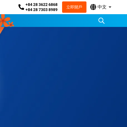
+84 28 3622 6868
中文
立即開戶
+84 28 7303 8989