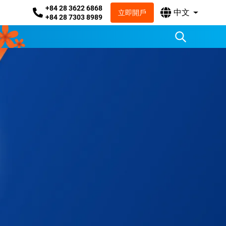
+84 28 3622 6868
中文
立即開戶
+84 28 7303 8989