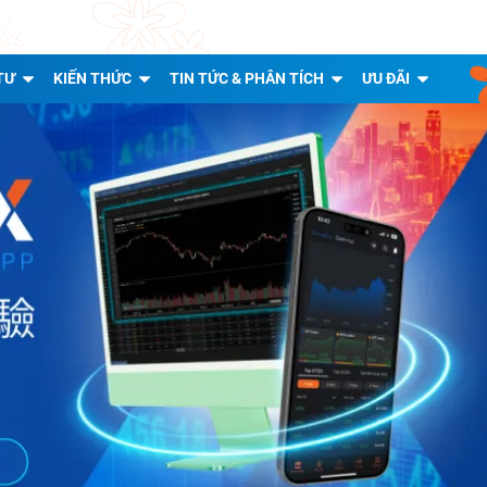
TƯ
KIẾN THỨC
TIN TỨC & PHÂN TÍCH
ƯU ĐÃI