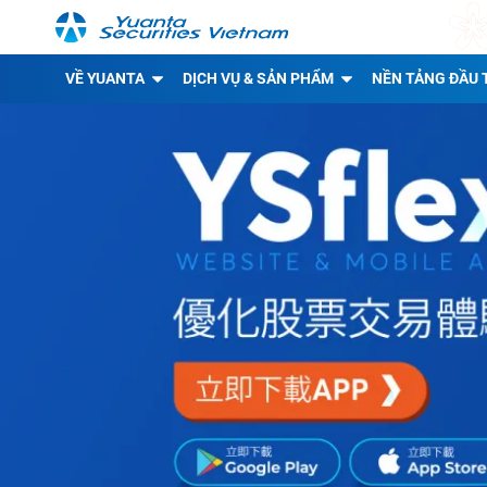
VỀ YUANTA
DỊCH VỤ & SẢN PHẨM
NỀN TẢNG ĐẦU 