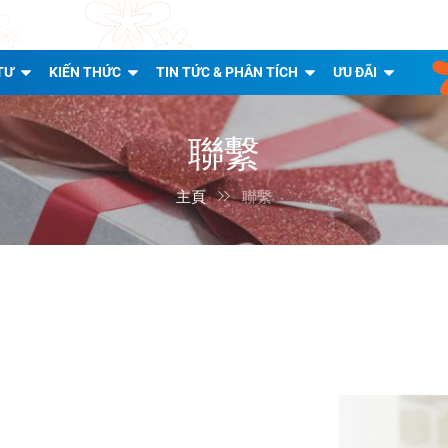
TƯ
KIẾN THỨC
TIN TỨC & PHÂN TÍCH
ƯU ĐÃI
聯繫
主頁

聯繫