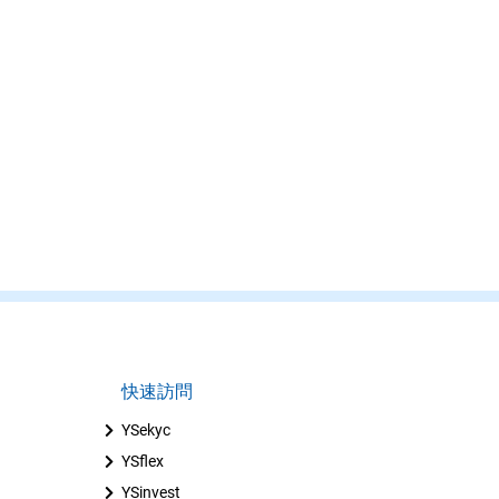
快速訪問
YSekyc
YSflex
YSinvest