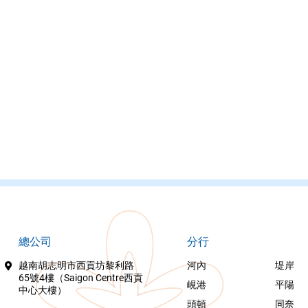
總公司
分行
越南胡志明市西貢坊黎利路
河內
堤岸
65號4樓（Saigon Centre西貢
峴港
平陽
中心大樓）
頭頓
同奈