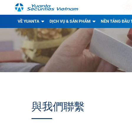
VỀ YUANTA
DỊCH VỤ & SẢN PHẨM
NỀN TẢNG ĐẦU 
與我們聯繫