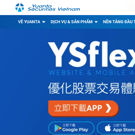
VỀ YUANTA
DỊCH VỤ & SẢN PHẨM
NỀN TẢNG ĐẦU 