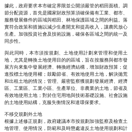
據此，政府要求本市確定界限並公開須嚴管的稻田面積。調
節分配資源，首先是國家財政預算須確保備有工業、都市、
服務發展條件的區域與稻田、林地保護區域之間的利益。落
實符合政策和措施以減少生產開支和提高收入，讓農民放心
生產。加強投資社會及技術設施，確保各區域之間的統一及
同步性。
與此同時，本市須按規劃、土地使用計劃來管理和使用土
地，尤其是轉換土地使用目的的區域，旨在按服務與都市發
展方向來集中發展經濟、轉換經濟結構，增加財政預算；促
進投標土地使用權；鼓勵節省、有效地使用土地，解決拋荒
和出租土地的情況；管理、嚴密監察獲規劃發展經濟、經濟
區、工業區、工業小區、生產單位、非農業的土地，節省及
有效地使用土地；對於住宅用地與技術基礎設施、社會設施
的土地使用結構，克服失衡情況和達環保要求。
不移交規劃外土地
根據上述修正規劃，政府建議本市按規劃加強監察及檢查土
地管理、使用情況，防範和及時懲處違反土地使用規劃和計