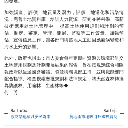
固發展。
加強調查、評價土地質量及潛力，評價土地退化和污染情
況，完善土地資料庫，培訓人力資源，研究並將科學、高新
技術應用於土地管理中， 提高土地使用規劃和計劃的預
估、制定、審定、管理、開展、監察等工作質量。加強預
估、宣傳信息工作，讓各部門與當地人主動因應氣候變暖和
海水上升的影響。
此外，政府也指出：市人委會每年定期向資源與環境部呈交
土地使用規劃及計劃開展結果的報告，旨在按規定綜合和匯
報政府以呈遞國會審議。資源與環境部主持，並與職能部門
配合指導、檢查按獲審批規劃和法律規定，將天然森林轉換
為防護林、用途林、生產林等◆
何 芳
Bài trước:
Bài tiếp:
欲防暴亂須以安民為本
房地產市場吸引外國投資商