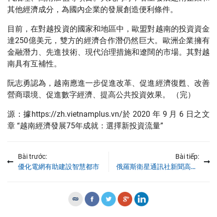
代治理、高附加值等項目。與此同時，著重發展越南企業和
其他經濟成分，為國內企業的發展創造便利條件。
目前，在對越投資的國家和地區中，歐盟對越南的投資資金
達250億美元，雙方的經濟合作潛仍然巨大。歐洲企業擁有
金融潛力、先進技術、現代治理措施和遼闊的市場。其對越
南具有互補性。
阮志勇認為，越南應進一步促進改革、促進經濟復甦、改善
營商環境、促進數字經濟、提高公共投資效果。 （完）
源：據https://zh.vietnamplus.vn/於 2020 年 9 月 6 日之文
章 “越南經濟發展75年成就：選擇新投資流量”
Bài trước:
Bài tiếp:
優化電網有助建設智慧都市
俄羅斯衛星通訊社新聞高度評價越南社會經濟發展速度