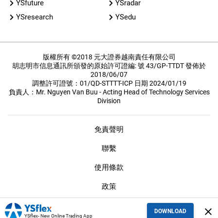
YSinvest
YSwinner
YSfuture
YSradar
YSresearch
YSedu
版權所有 ©2018 元大證券越南責任有限公司
胡志明市信息通訊所頒發的原始許可證編: 號 43/GP-TTDT 發佈於
2018/06/07
調整許可證號：01/QD-STTTT-ICP 日期 2024/01/19
負責人：Mr. Nguyen Van Buu - Acting Head of Technology Services
Division
免責聲明
聯繫
使用條款
政策
close
DOWNLOAD
保密措施
YSflex- New Online Trading App