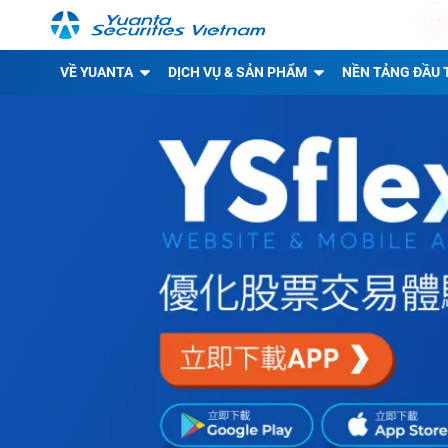
VỀ YUANTA
DỊCH VỤ & SẢN PHẨM
NỀN TẢNG ĐẦU 