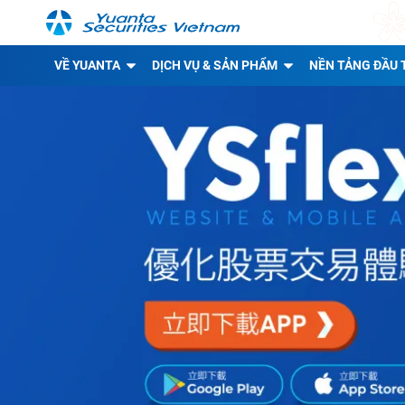
VỀ YUANTA
DỊCH VỤ & SẢN PHẨM
NỀN TẢNG ĐẦU 