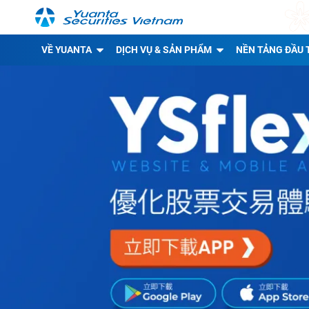
VỀ YUANTA
DỊCH VỤ & SẢN PHẨM
NỀN TẢNG ĐẦU 