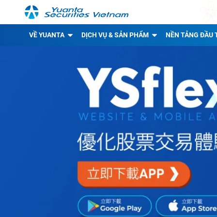
VỀ YUANTA
DỊCH VỤ & SẢN PHẨM
NỀN TẢNG ĐẦU 