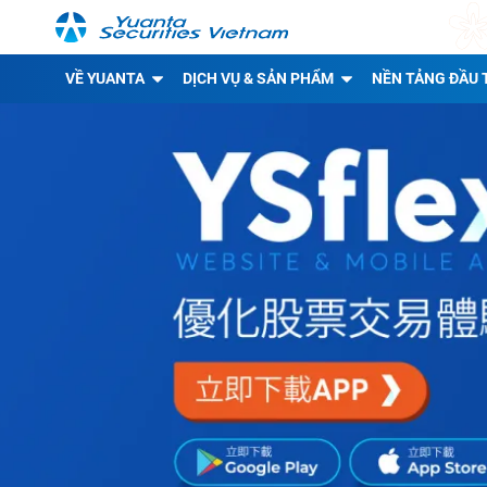
VỀ YUANTA
DỊCH VỤ & SẢN PHẨM
NỀN TẢNG ĐẦU 