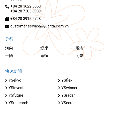
+84 28 3622 6868
+84 28 7303 8989
+84 28 3915 2728
customer.service@yuanta.com.vn
分行
河內
堤岸
峴港
平陽
頭頓
同奈
快速訪問
YSekyc
YSflex
YSinvest
YSwinner
YSfuture
YSradar
YSresearch
YSedu