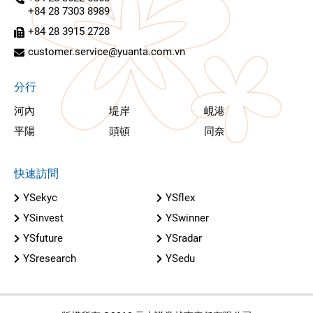
+84 28 7303 8989
+84 28 3915 2728
customer.service@yuanta.com.vn
分行
河內
堤岸
峴港
平陽
頭頓
同奈
快速訪問
YSekyc
YSflex
YSinvest
YSwinner
YSfuture
YSradar
YSresearch
YSedu