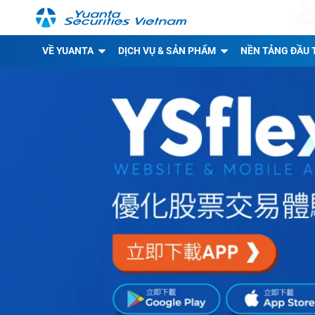
VỀ YUANTA
DỊCH VỤ & SẢN PHẨM
NỀN TẢNG ĐẦU 