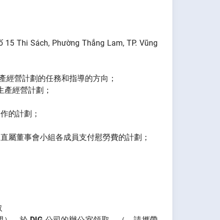
5 Thi Sách, Phường Thắng Lam, TP. Vũng
 年生產經營計劃的任務和指導的方向；
年的生產經營計劃；
運作的計劃；
事會和直屬董事會小組各成員支付慰勞費的計劃；
取
時間），於
DIG
公司的辦公室領取 （ 請攜帶