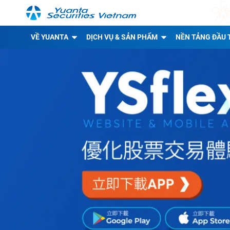
VỀ YUANTA
DỊCH VỤ & SẢN PHẨM
NỀN TẢNG ĐẦU 