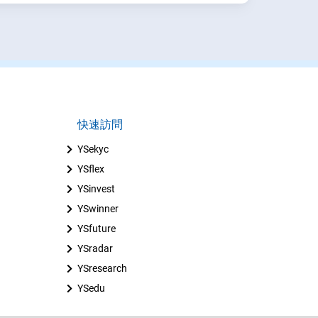
快速訪問
YSekyc
YSflex
YSinvest
YSwinner
YSfuture
YSradar
YSresearch
YSedu