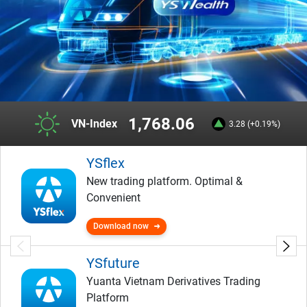
1,768.06
VN-Index
3.28 (+0.19%)
YSflex
New trading platform. Optimal &
Convenient
Download now
YSfuture
Yuanta Vietnam Derivatives Trading
Platform