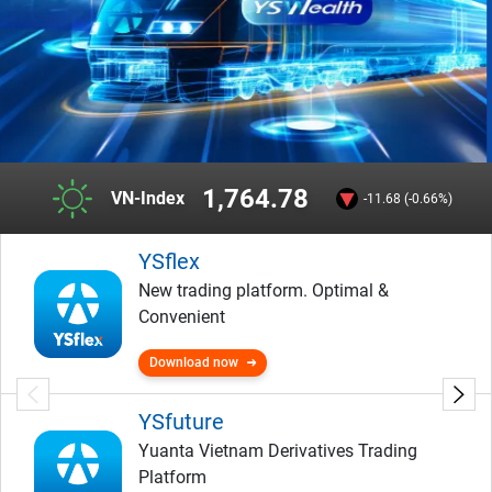
1,764.78
VN-Index
-11.68 (-0.66%)
YSflex
New trading platform. Optimal &
Convenient
Download now
YSfuture
Yuanta Vietnam Derivatives Trading
Platform