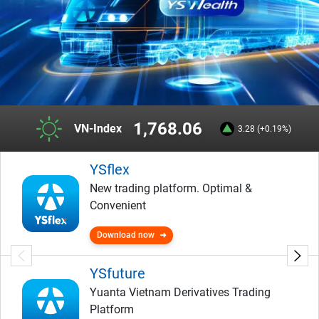
1,768.06
VN-Index
3.28 (+0.19%)
YSflex
New trading platform. Optimal &
Convenient
Download now
YSfuture
Yuanta Vietnam Derivatives Trading
Platform