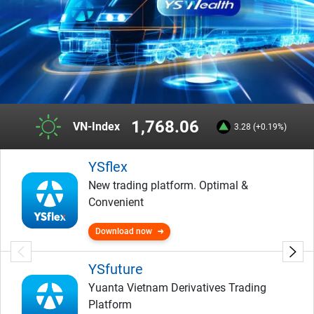
1,768.06
VN-Index
3.28 (+0.19%)
YSflex
New trading platform. Optimal &
Convenient
Download now
YSfuture
Yuanta Vietnam Derivatives Trading
Platform