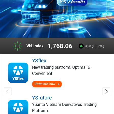
1,768.06
VN-Index
3.28 (+0.19%)
YSflex
New trading platform. Optimal &
Convenient
Download now
YSfuture
Yuanta Vietnam Derivatives Trading
Platform