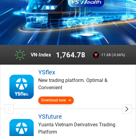
1,764.78
VN-Index
-11.68 (-0.66%)
YSflex
New trading platform. Optimal &
Convenient
Download now
YSfuture
Yuanta Vietnam Derivatives Trading
Platform