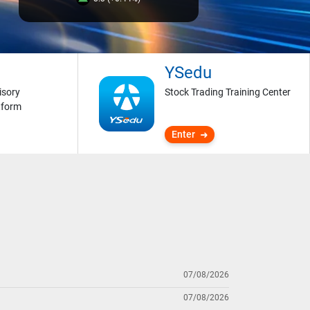
YSedu
isory
Stock Trading Training Center
tform
Enter
07/08/2026
07/08/2026