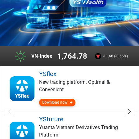
1,764.78
VN-Index
-11.68 (-0.66%)
YSflex
New trading platform. Optimal &
Convenient
Download now
YSfuture
Yuanta Vietnam Derivatives Trading
Platform