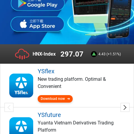
297.07
HNX-Index
4.43 (+1.51%)
YSflex
New trading platform. Optimal &
Convenient
Download now
YSfuture
Yuanta Vietnam Derivatives Trading
Platform