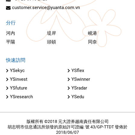
憑藉著超過 50 多年與眾多企業、公司和投資者合作的經
驗，元大十分榮幸能成為亞洲領先的金融控股集團。
總公司
越南胡志明市西貢坊黎利路65號4樓（Saigon Centre西貢中
心大樓）
+84 28 3622 6868
+84 28 7303 8989
+84 28 3915 2728
customer.service@yuanta.com.vn
分行
河內
堤岸
峴港
平陽
頭頓
同奈