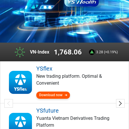
1,768.06
VN-Index
3.28 (+0.19%)
YSflex
New trading platform. Optimal &
Convenient
Download now
YSfuture
Yuanta Vietnam Derivatives Trading
Platform