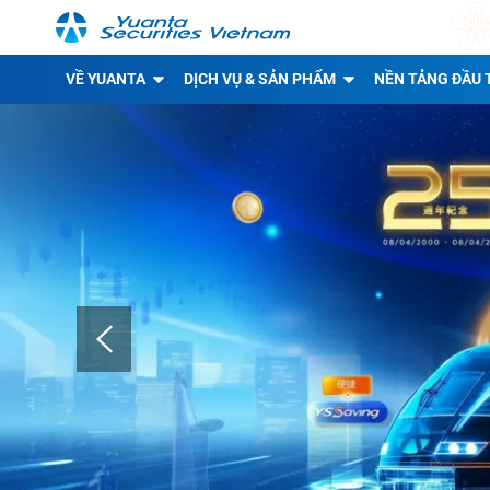
VỀ YUANTA
DỊCH VỤ & SẢN PHẨM
NỀN TẢNG ĐẦU 