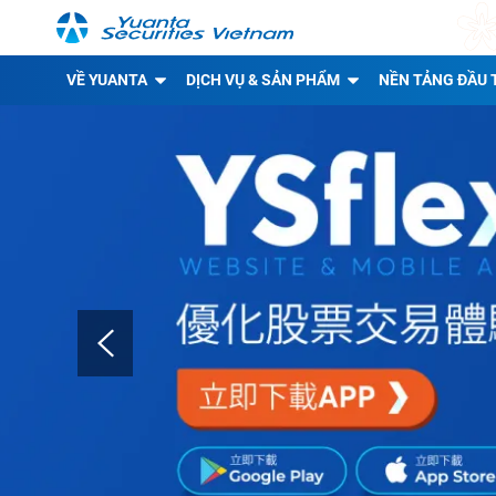
VỀ YUANTA
DỊCH VỤ & SẢN PHẨM
NỀN TẢNG ĐẦU 