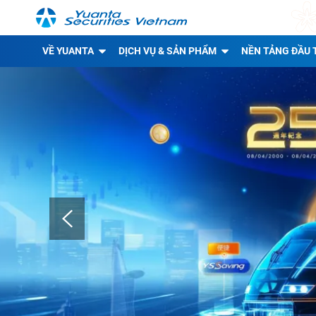
VỀ YUANTA
DỊCH VỤ & SẢN PHẨM
NỀN TẢNG ĐẦU 