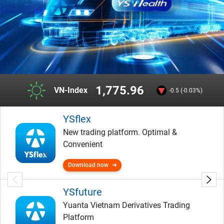
1,775.96
VN-Index
-0.5 (-0.03%)
YSflex
New trading platform. Optimal &
Convenient
Download now
YSfuture
Yuanta Vietnam Derivatives Trading
Platform