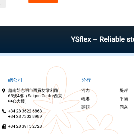
YSflex – Reliable stock in
總公司
分行
越南胡志明市西貢坊黎利路
河內
堤岸
65號4樓（Saigon Centre西貢
峴港
平陽
中心大樓）
頭頓
同奈
+84 28 3622 6868
+84 28 7303 8989
+84 28 3915 2728