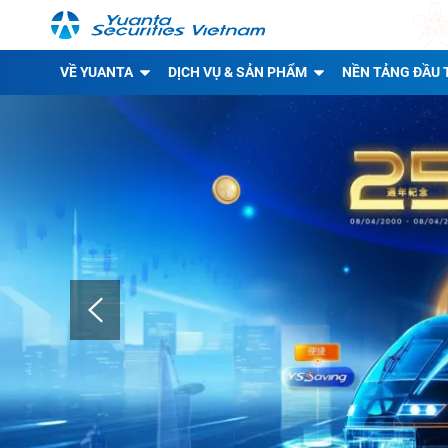
VỀ YUANTA
DỊCH VỤ & SẢN PHẨM
NỀN TẢNG ĐẦU 