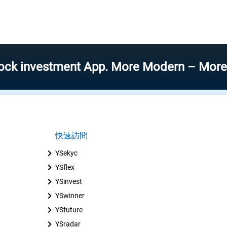
vestment App. More Modern – More Speed –
快速訪問
YSekyc
YSflex
YSinvest
YSwinner
YSfuture
YSradar