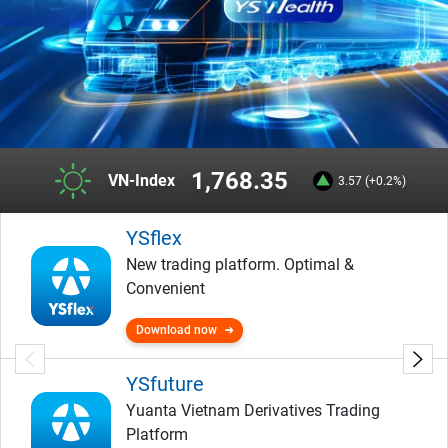
1,768.35
VN-Index
3.57 (+0.2%)
YSflex
New trading platform. Optimal &
Convenient
Download now
YSfuture
Yuanta Vietnam Derivatives Trading
Platform