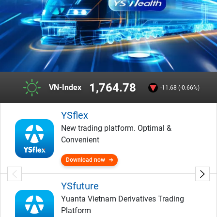
1,764.78
VN-Index
-11.68 (-0.66%)
YSflex
New trading platform. Optimal &
Convenient
Download now
YSfuture
Yuanta Vietnam Derivatives Trading
Platform