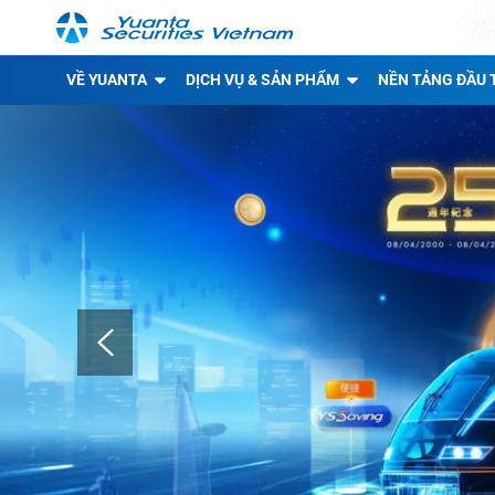
VỀ YUANTA
DỊCH VỤ & SẢN PHẨM
NỀN TẢNG ĐẦU 